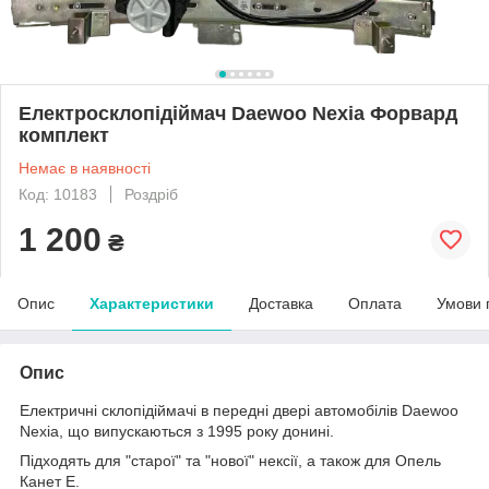
Електросклопідіймач Daewoo Nexia Форвард
комплект
Немає в наявності
Код: 10183
Роздріб
1 200
₴
Опис
Характеристики
Доставка
Оплата
Умови 
Опис
Електричні склопідіймачі в передні двері автомобілів Daewoo
Nexia, що випускаються з 1995 року донині.
Підходять для "старої" та "нової" нексії, а також для Опель
Канет Е.