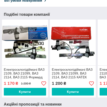
Всі умови повернення
Подібні товари компанії
Електросклопідіймачі ВАЗ
Електросклопідіймачі ВАЗ
Елек
2109, ВАЗ 21099, ВАЗ
2109, ВАЗ 21099, ВАЗ
2110
2114, ВАЗ 2115 Форвард
2114, ВАЗ 2115 КАТЕК
ВАЗ
комплект
комплект
комп
1 170
1 200
1 1
₴
₴
1 200 ₴
Купити
Купити
Акційні пропозиції та новинки