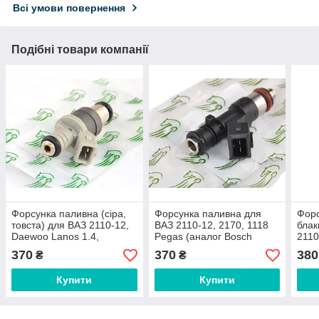
Всі умови повернення
Подібні товари компанії
Форсунка паливна (сіра,
Форсунка паливна для
Форс
товста) для ВАЗ 2110-12,
ВАЗ 2110-12, 2170, 1118
блак
Daewoo Lanos 1.4,
Pegas (аналог Bosch
2110
Daewoo Sens 1.3 Pegas
0280158022)
16V 
370
370
380
₴
₴
Купити
Купити