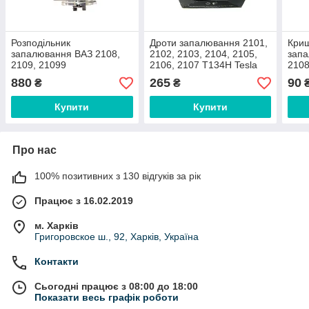
Розподільник
Дроти запалювання 2101,
Криш
запалювання ВАЗ 2108,
2102, 2103, 2104, 2105,
запа
2109, 21099
2106, 2107 Т134Н Tesla
2108
безконтактний (трамблер)
Слав
880
265
90
₴
₴
Купити
Купити
Про нас
100% позитивних з 130 відгуків за рік
Працює з 16.02.2019
м. Харків
Григоровское ш., 92, Харків, Україна
Контакти
Сьогодні працює з 08:00 до 18:00
Показати весь графік роботи