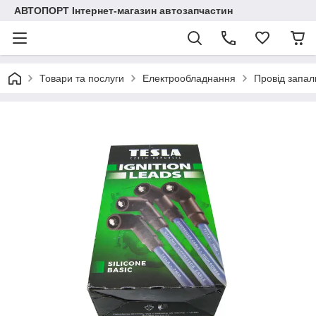
АВТОПОРТ Інтернет-магазин автозапчастин
Товари та послуги
Електрообладнання
Провід запа