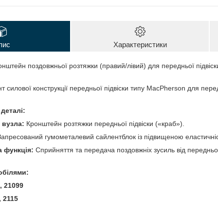
пис
Характеристики
нштейн поздовжньої розтяжки (правий/лівий) для передньої підвіски
 силової конструкції передньої підвіски типу MacPherson для пер
 деталі:
 вузла:
Кронштейн розтяжки передньої підвіски («краб»).
апресований гумометалевий сайлентблок із підвищеною еластичні
 функція:
Сприйняття та передача поздовжніх зусиль від передньої
обілями:
, 21099
, 2115