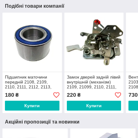
Подібні товари компанії
Підшипник маточини
Замок дверей задній лівий
Вент
передній 2108, 2109,
внутрішній (механізм)
2103
2110, 2111, 2112, 2113,
2109, 21099, 2110, 2111,
2108
2114, 2115, Таврия,
2112, 2114, 2115
2111
180
220
730
₴
₴
Славута
211
Купити
Купити
Акційні пропозиції та новинки