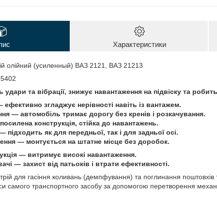
пис
Характеристики
й олійний (усиленный) ВАЗ 2121, ВАЗ 21213
15402
 удари та вібрації, знижує навантаження на підвіску та робит
 ефективно згладжує нерівності навіть із вантажем.
ня — автомобіль тримає дорогу без кренів і розкачування.
посилена конструкція, стійка до навантажень.
 підходить як для передньої, так і для задньої осі.
ення — монтується на штатне місце без доробок.
укція — витримує високі навантаження.
ачі — захист від патьоків і втрати ефективності.
рій для гасіння коливань (демпфування) та поглинання поштовхів та
уси самого транспортного засобу за допомогою перетворення механіч