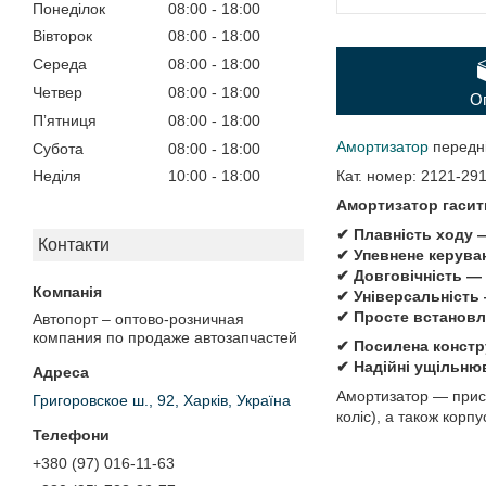
Понеділок
08:00
18:00
Вівторок
08:00
18:00
Середа
08:00
18:00
Четвер
08:00
18:00
О
Пʼятниця
08:00
18:00
Амортизатор
передні
Субота
08:00
18:00
Кат. номер: 2121-29
Неділя
10:00
18:00
Амортизатор гасить
✔ Плавність ходу —
Контакти
✔ Упевнене керуван
✔ Довговічність — 
✔ Універсальність —
✔ Просте встановл
Автопорт – оптово-розничная
компания по продаже автозапчастей
✔ Посилена констр
✔ Надійні ущільнюв
Амортизатор — прист
Григоровское ш., 92, Харків, Україна
коліс), а також корп
+380 (97) 016-11-63