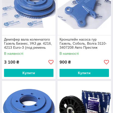
Демпфер вала коленчатого
Кронштейн насоса гур
Газель Бизнес, УАЗ дв. 4216,
Газель, Соболь, Волга 3110-
4213 Euro-3 (под ремень
3407208 Авто Престиж
10мм) 4213.1005070-05 Авто
В наявності
В наявності
Престиж
3 100
900
₴
₴
Купити
Купити