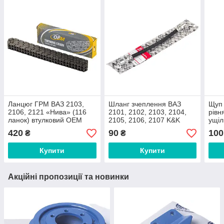
Ланцюг ГРМ ВАЗ 2103,
Шланг зчеплення ВАЗ
Щуп 
2106, 2121 «Нива» (116
2101, 2102, 2103, 2104,
рівн
ланок) втулковий OEM
2105, 2106, 2107 K&K
ущі
Premium
2101
420
90
100
₴
₴
2105
Купити
Купити
Акційні пропозиції та новинки