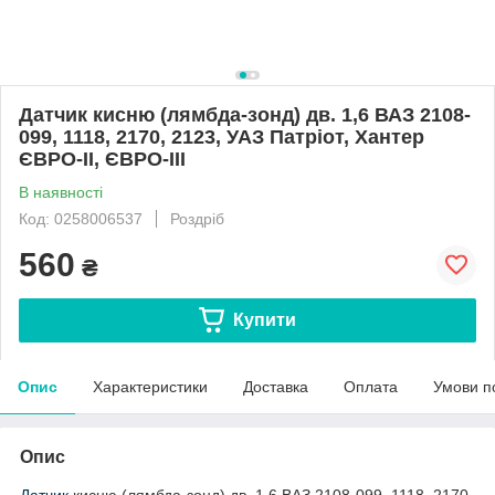
Датчик кисню (лямбда-зонд) дв. 1,6 ВАЗ 2108-
099, 1118, 2170, 2123, УАЗ Патріот, Хантер
ЄВРО-II, ЄВРО-III
В наявності
Код: 0258006537
Роздріб
560
₴
Купити
Опис
Характеристики
Доставка
Оплата
Умови п
Опис
Датчик
кисню (лямбда-зонд) дв. 1,6 ВАЗ 2108-099, 1118, 2170,