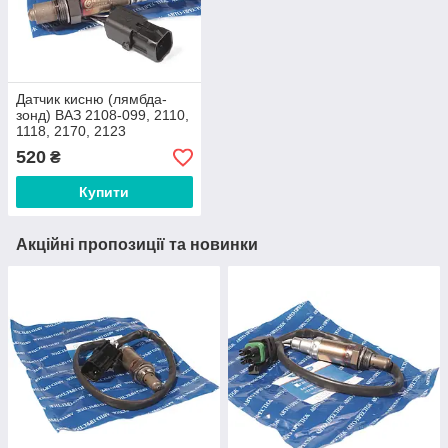
Датчик кисню (лямбда-
зонд) ВАЗ 2108-099, 2110,
1118, 2170, 2123
0258006537 «Авто
520
₴
Престиж»
Купити
Акційні пропозиції та новинки