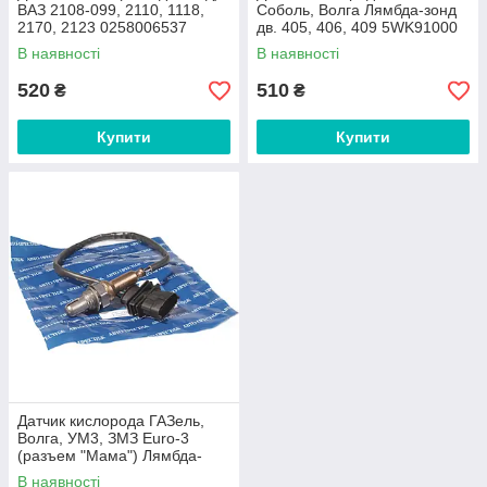
ВАЗ 2108-099, 2110, 1118,
Соболь, Волга Лямбда-зонд
2170, 2123 0258006537
дв. 405, 406, 409 5WK91000
«Авто Престиж»
«Авто Престиж»
В наявності
В наявності
520
510
₴
₴
Купити
Купити
Датчик кислорода ГАЗель,
Волга, УМ3, ЗМЗ Euro-3
(разъем "Мама") Лямбда-
зонд 25.368889 «Авто
В наявності