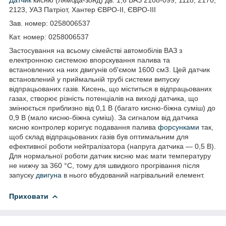
2123, УАЗ Патріот, Хантер ЄВРО-II, ЄВРО-III
Зав. номер: 0258006537
Кат. номер: 0258006537
Застосування на всьому сімействі автомобілів ВАЗ з
електронною системою впорскування палива та
встановлених на них двигунів об'ємом 1600 см3. Цей датчик
встановлений у приймальній трубі системи випуску
відпрацьованих газів. Кисень, що міститься в відпрацьованих
газах, створює різність потенціалів на виході датчика, що
змінюється приблизно від 0,1 В (багато кисню-біжна суміш) до
0,9 В (мало кисню-біжна суміш). За сигналом від датчика
кисню контролер коригує подавання палива
форсунками
так,
щоб склад відпрацьованих газів був оптимальним для
ефективної роботи нейтралізатора (напруга датчика — 0,5 В).
Для нормальної роботи датчик кисню має мати температуру
не нижчу за 360 °C, тому для швидкого прогрівання після
запуску
двигуна
в нього вбудований нагрівальний елемент.
Приховати