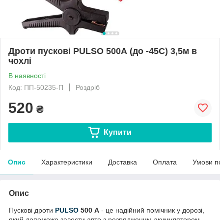
Дроти пускові PULSO 500А (до -45С) 3,5м в
чохлі
В наявності
Код: ПП-50235-П
Роздріб
520
₴
Купити
Опис
Характеристики
Доставка
Оплата
Умови п
Опис
Пускові дроти
PULSO
500 А
- це надійний помічник у дорозі,
який допоможе завести авто з розрядженим акумулятором,