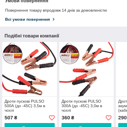
Умови повернення
Повернення товару впродовж 14 днів за домовленістю
Всі умови повернення
Подібні товари компанії
Дроти пускові PULSO
Дроти пускові PULSO
Дрот
500А (до -45С) 3,5м в
300А (до -45С) 3,0м в
акум
чохлі
чохлі
(каб
507
360
290
₴
₴