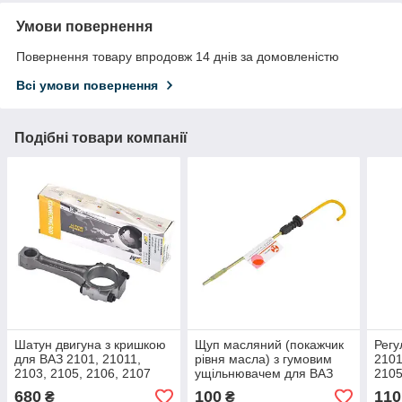
Умови повернення
Повернення товару впродовж 14 днів за домовленістю
Всі умови повернення
Подібні товари компанії
Шатун двигуна з кришкою
Щуп масляний (покажчик
Регу
для ВАЗ 2101, 21011,
рівня масла) з гумовим
2101
2103, 2105, 2106, 2107
ущільнювачем для ВАЗ
2105
OEM
2101, 2102, 2103, 2104,
елем
680
100
110
₴
₴