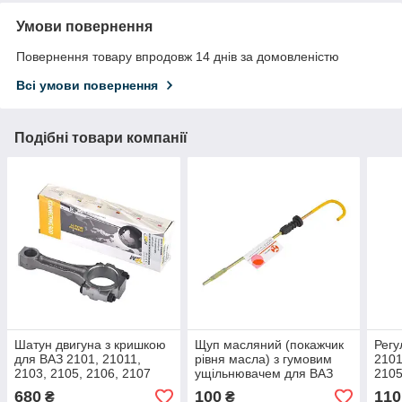
Умови повернення
Повернення товару впродовж 14 днів за домовленістю
Всі умови повернення
Подібні товари компанії
Шатун двигуна з кришкою
Щуп масляний (покажчик
Регу
для ВАЗ 2101, 21011,
рівня масла) з гумовим
2101
2103, 2105, 2106, 2107
ущільнювачем для ВАЗ
2105
OEM
2101, 2102, 2103, 2104,
елем
680
100
110
₴
₴