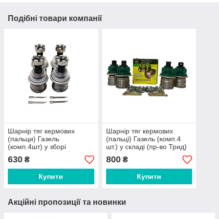
Подібні товари компанії
Шарнір тяг кермових
Шарнір тяг кермових
(пальци) Газель
(пальці) Газель (комп.4
(комп.4шт) у зборі
шт.) у складі (пр-во Трид)
630
800
₴
₴
Купити
Купити
Акційні пропозиції та новинки