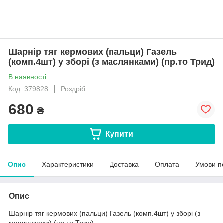
Шарнір тяг кермових (пальци) Газель
(комп.4шт) у зборі (з маслянками) (пр.то Трид)
В наявності
Код: 379828
Роздріб
680
₴
Купити
Опис
Характеристики
Доставка
Оплата
Умови п
Опис
Шарнір тяг кермових (пальци) Газель (комп.4шт) у зборі (з
маслянками) (пр.то Трид)