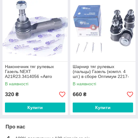
Наконечник тяг рулевых
Шарнир тяг рулевых
Газель NEXT
(пальцы) Газель (компл. 4
А21R23.3414056 «Авто
шт.) в сборе Оптимум 2217-
Престиж»
3414029-55 «Авто Престиж»
В наявності
В наявності
320
660
₴
₴
Купити
Купити
Про нас