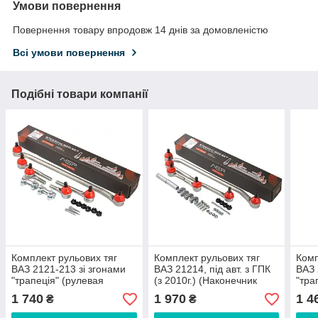
Умови повернення
Повернення товару впродовж 14 днів за домовленістю
Всі умови повернення
Подібні товари компанії
Комплект рульових тяг
Комплект рульових тяг
Комп
ВАЗ 2121-213 зі згонами
ВАЗ 21214, під авт. з ГПК
ВАЗ 
"трапеція" (рулевая
(з 2010г.) (Наконечник
"тра
трапеция Нива)
2123), зі згонами
трап
1 740
1 970
1 4
₴
₴
"трапеція"