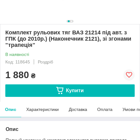
Комплект рульових тяг ВАЗ 21214 під авт. з
ГПК (до 2010р.) (Наконечник 2121), зі згонами
"трапеція"
В наявності
Код: 118645
Роздріб
1 880
₴
Купити
Опис
Характеристики
Доставка
Оплата
Умови п
Опис
Полный усиленный комплект элементов рулевого привода