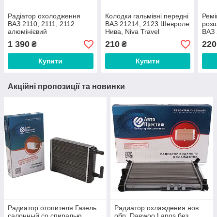
Радіатор охолодження
Колодки гальмівні передні
Ремі
ВАЗ 2110, 2111, 2112
ВАЗ 21214, 2123 Шевроле
розш
алюмінієвий
Нива, Niva Travel
ВАЗ 
(комплект 4 шт.)
2170
1 390
210
220
₴
₴
(пас
Купити
Купити
Акційні пропозиції та новинки
Радиатор отопителя Газель
Радиатор охлаждения нов.
салонный со спиралью
обр. Daewoo Lanos без