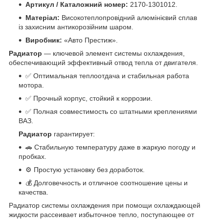
Артикул / Каталожний номер:
2170-1301012.
Матеріал:
Високотеплопровідний алюмінієвий сплав
із захисним антикорозійним шаром.
Виробник:
«Авто Престиж».
Радиатор
— ключевой элемент системы охлаждения,
обеспечивающий эффективный отвод тепла от двигателя.
✅ Оптимальная теплоотдача и стабильная работа
мотора.
✅ Прочный корпус, стойкий к коррозии.
✅ Полная совместимость со штатными креплениями
ВАЗ.
Радиатор
гарантирует:
🚗 Стабильную температуру даже в жаркую погоду и
пробках.
⚙️ Простую установку без доработок.
💰 Долговечность и отличное соотношение цены и
качества.
Радиатор системы охлаждения при помощи охлаждающей
жидкости рассеивает избыточное тепло, поступающее от