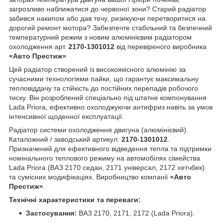
загрозливо наближатися до червоної зони? Старий радіатор
забився накипом або дав течу, ризикуючи перетворитися на
дорогий ремонт мотора? Забезпечте стабільний та безпечний
температурний режим з новим алюмінієвим радіатором
охолодження арт.
2170-1301012
від перевіреного виробника
«Авто Престиж»
Цей радіатор створений із високоякісного алюмінію за
сучасними технологіями пайки, що гарантує максимальну
тепловіддачу та стійкість до постійних перепадів робочого
тиску. Він розроблений спеціально під штатне компонування
Lada Priora, ефективно охолоджуючи антифриз навіть за умов
інтенсивної щоденної експлуатації.
Радіатор системи охолодження двигуна (алюмінієвий).
Каталожний / заводський артикул:
2170-1301012
.
Призначений для ефективного відведення тепла та підтримки
номінального теплового режиму на автомобілях сімейства
Lada Priora (ВАЗ 2170 седан, 2171 універсал, 2172 хетчбек)
та сумісних модифікаціях. Виробництво компанії
«Авто
Престиж»
.
Технічні характеристики та переваги:
Застосування:
ВАЗ 2170, 2171, 2172 (Lada Priora).