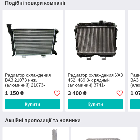
Подібні товари компанії
Радиатор охлаждения
Радиатор охлаждения УАЗ
Рад
ВАЗ 21073 инж.
452, 469 3-х рядный
ВАЗ 
(алюминий) 21073-
(алюминий) 3741-
(алю
1301012 Авто Престиж
1301010-03 Авто Престиж
«Авт
1 150
3 400
1 0
₴
₴
Купити
Купити
Акційні пропозиції та новинки