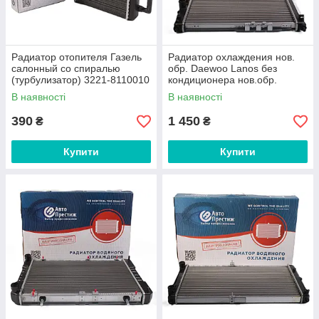
Радиатор отопителя Газель
Радиатор охлаждения нов.
салонный со спиралью
обр. Daewoo Lanos без
(турбулизатор) 3221-8110010
кондиционера нов.обр.
(алюминий) Авто Престиж
(алюминий) 96351263 Авто
В наявності
В наявності
Престиж
390
1 450
₴
₴
Купити
Купити