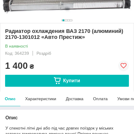
Радиатор охлаждения ВАЗ 2170 (алюминий)
2170-1301012 «Авто Престиж»
В наявності
Код: 364239
Роздріб
1 400
₴
Купити
Опис
Характеристики
Доставка
Оплата
Умови п
Опис
У спекотні літні дні або під час довгих поїздок у міських
заторах температура двигуна вашої Пріори починає