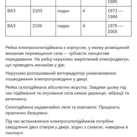
1985
ВАЗ
2103
седан
4
1972 —
1984
ВАЗ
2106
седан
4
1976 —
2005
Рейка електросклопідіймача є корпусом, у якому розміщений
механізм переміщення скла — зубчасте ланцюгове
передавання. На рейці нерухомо закріплений електродвигун,
що приводить механізм у дію.
Нерухомо розташований моторедуктор унеможливлює
пошкодження електропроводини у двері.
Рейка склопідіймача абсолютно жорстка. Завдяки цьому під
час підіймання та опускання скла немає деренцю, вібрації та
резонансу.
Склопідіймачі надзвичайно легкі та компактні. Працюють
практично безшумно.
Під час встановлення електросклопідіймачів потрібне
свердління двох отворів у двері, згідно з схемою, наведена в
паспорті.