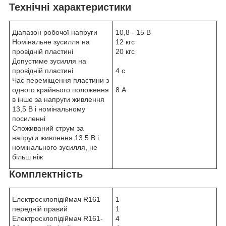
Технічні характеристики
Діапазон робочої напруги
10,8 - 15 В
Номінальне зусилля на
12 кгс
провідній пластині
20 кгс
Допустиме зусилля на
провідній пластині
4 с
Час переміщення пластини з
одного крайнього положення
8 А
в інше за напруги живлення
13,5 В і номінальному
посиленні
Споживаний струм за
напруги живлення 13,5 В і
номінального зусилля, не
більш ніж
Комплектність
Електросклопідіймач R161
1
передній правий
1
Електросклопідіймач R161-
4