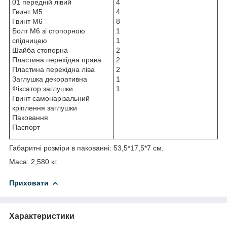
01 передній лівий
4
Гвинт М5
4
Гвинт М6
8
Болт М6 зі стопорною
1
спідницею
1
Шайба стопорна
2
Пластина перехідна права
2
Пластина перехідна ліва
2
Заглушка декоративна
1
Фіксатор заглушки
1
Гвинт самонарізальний
кріплення заглушки
Паковання
Паспорт
Габаритні розміри в пакованні: 53,5*17,5*7 см.
Маса: 2,580 кг.
Приховати
Характеристики