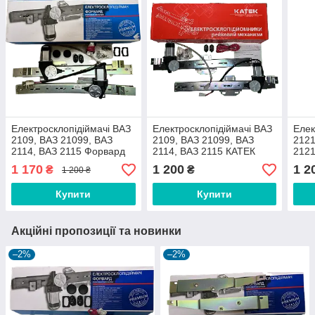
Електросклопідіймачі ВАЗ
Електросклопідіймачі ВАЗ
Елек
2109, ВАЗ 21099, ВАЗ
2109, ВАЗ 21099, ВАЗ
2121
2114, ВАЗ 2115 Форвард
2114, ВАЗ 2115 КАТЕК
2121
комплект
комплект
1 170
1 200
1 2
₴
₴
1 200 ₴
Купити
Купити
Акційні пропозиції та новинки
–2%
–2%