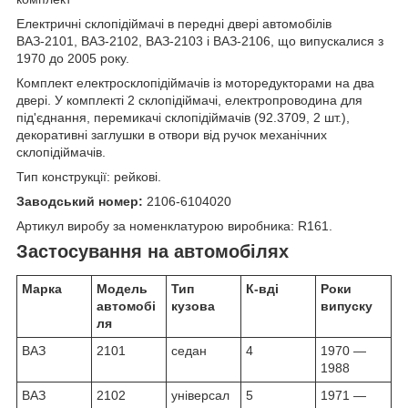
Електричні склопідіймачі в передні двері автомобілів
ВАЗ-2101, ВАЗ-2102, ВАЗ-2103 і ВАЗ-2106, що випускалися з
1970 до 2005 року.
Комплект електросклопідіймачів із моторедукторами на два
двері. У комплекті 2 склопідіймачі, електропроводина для
під'єднання, перемикачі склопідіймачів (92.3709, 2 шт.),
декоративні заглушки в отвори від ручок механічних
склопідіймачів.
Тип конструкції: рейкові.
Заводський номер:
2106-6104020
Артикул виробу за номенклатурою виробника: R161.
Застосування на автомобілях
Марка
Модель
Тип
К-вдi
Роки
автомобі
кузова
випуску
ля
ВАЗ
2101
седан
4
1970 —
1988
ВАЗ
2102
універсал
5
1971 —