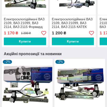
Електросклопідіймачі ВАЗ
Електросклопідіймачі ВАЗ
Елек
2109, ВАЗ 21099, ВАЗ
2109, ВАЗ 21099, ВАЗ
2110
2114, ВАЗ 2115 Форвард
2114, ВАЗ 2115 КАТЕК
ВАЗ
комплект
комплект
комп
1 170
1 200
1 1
₴
₴
1 200 ₴
Купити
Купити
Акційні пропозиції та новинки
–2%
–2%