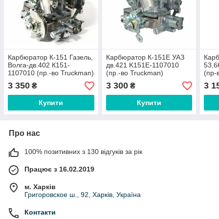
Карбюратор К-151 Газель,
Карбюратор К-151Е УАЗ
Карб
Волга-дв.402 К151-
дв.421 K151E-1107010
53,6
1107010 (пр.-во Truckman)
(пр.-во Truckman)
(пр-
3 350
3 300
3 1
₴
₴
Купити
Купити
Про нас
100% позитивних з 130 відгуків за рік
Працює з 16.02.2019
м. Харків
Григоровское ш., 92, Харків, Україна
Контакти