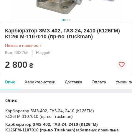
Карбюратор ЗМЗ-402, ГАЗ-24, 2410 (К126ГМ)
К126ГМ-1107010 (пр-во Truckman)
Немає в наявності
Код: 382255
Роздріб
2 800
₴
Опис
Характеристики
Доставка
Оплата
Умови п
Опис
Карбюратор ЗМЗ-402, ГАЗ-24, 2410 (К126ГМ)
К126ГМ-1107010 (пр-во Truckman)
Карбюратор
ЗМЗ-402, ГАЗ-24, 2410 (К126ГМ)
К126ГМ-1107010 (пр-во Truckman)
забезпечує правильне