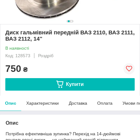
Диск гальмівний передній ВАЗ 2110, ВАЗ 2111,
ВАЗ 2112, 14"
В наявності
Код: 128573
Роздріб
750
₴
Купити
Опис
Характеристики
Доставка
Оплата
Умови п
Опис
Потрібна ефективніша зупинка? Перехід на 14-дюймові
вентильовані диски — це найкращий спосіб підвищити