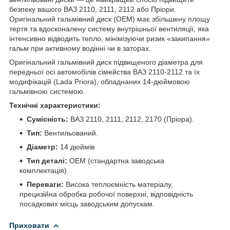
безпеку вашого ВАЗ 2110, 2111, 2112 або Пріори.
Оригінальний гальмівний диск (OEM) має збільшену площу
тертя та вдосконалену систему внутрішньої вентиляції, яка
інтенсивно відводить тепло, мінімізуючи ризик «закипання»
гальм при активному водінні чи в заторах.
Оригінальний гальмівний диск підвищеного діаметра для
передньої осі автомобілів сімейства ВАЗ 2110-2112 та їх
модифікацій (Lada Priora), обладнаних 14-дюймовою
гальмівною системою.
Технічні характеристики:
Сумісність:
ВАЗ 2110, 2111, 2112, 2170 (Пріора).
Тип:
Вентильований.
Діаметр:
14 дюймів
Тип деталі:
OEM (стандартна заводська
комплектація).
Переваги:
Висока теплоємність матеріалу,
прецизійна обробка робочої поверхні, відповідність
посадкових місць заводським допускам.
Приховати