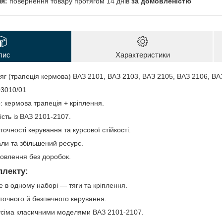
повернення товару протягом 14 днів
за домовленістю
пис
Характеристики
яг (трапеція кермова) ВАЗ 2101, ВАЗ 2103, ВАЗ 2105, ВАЗ 2106, 
03010/01
: кермова трапеція + кріплення.
ість із ВАЗ 2101-2107.
точності керування та курсової стійкості.
али та збільшений ресурс.
новлення без доробок.
плекту:
е в одному наборі — тяги та кріплення.
точного й безпечного керування.
 усіма класичними моделями ВАЗ 2101-2107.