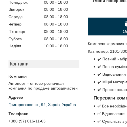
Понеділок
08:00
18:00
Вівторок
08:00
18:00
Середа
08:00
18:00
Четвер
08:00
18:00
О
Пʼятниця
08:00
18:00
Субота
08:00
18:00
Комплект кермових т
Неділя
10:00
18:00
Кат. номер: 2101-30
✔️ Повний набір
Контакти
✔️ Повна сумісн
✔️ Відновлення 
✔️ Міцні матері
Автопорт – оптово-розничная
компания по продаже автозапчастей
✔️ Просте вста
Переваги ком
Григоровское ш., 92, Харків, Україна
✅ Все необхідн
✅ Відновлення 
+380 (97) 016-11-63
✅ Сумісність з